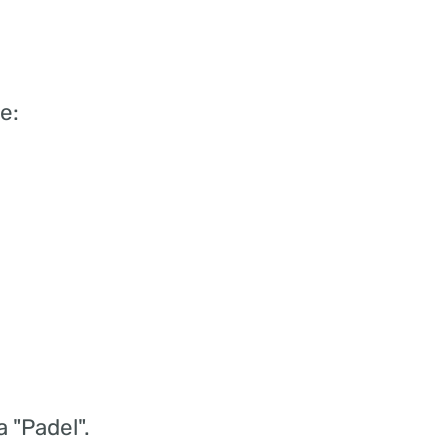
te:
 "Padel".