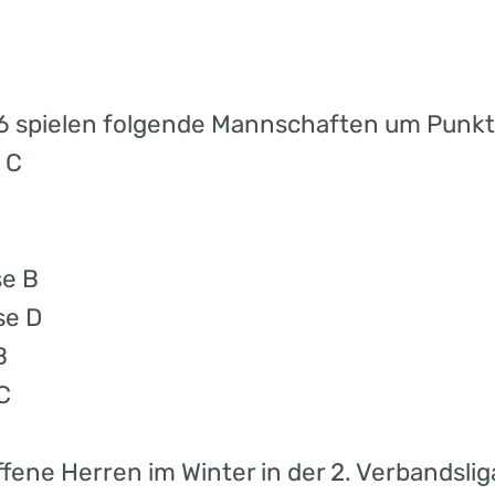
26 spielen folgende Mannschaften um Punk
 C
se B
se D
B
C
fene Herren im Winter in der 2. Verbandsliga