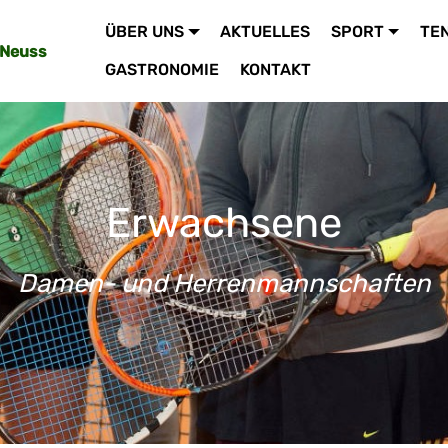
ÜBER UNS
AKTUELLES
SPORT
TE
 Neuss
GASTRONOMIE
KONTAKT
Erwachsene
Damen- und Herrenmannschaften