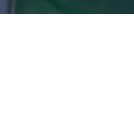
Herzlic
TC Grün
Wir sind ein traditioneller T
sportlichen Wettkampf und de
Tennisanlage liegt zentral 
der Neusser City und ist per 
W
ir freuen uns auf Ihren B