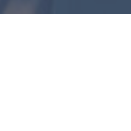
ite des
 allen Altersgruppen für den
elen unter Freunden. Die
olker-Sportstadion südlich
chen.