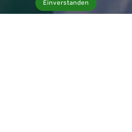
Einverstanden
h Willkommen auf der Webse
-Weiss Neuss
ennisclub, gegründet 1963, mit Mannschaften in
n Freizeitsport. Unser Motto lautet: Tennisspi
und doch mitten im Grünen neben dem Ludwig-W
Bahn, Bus oder mit dem Auto sehr gut zu errei
esuch in unserem Verein.